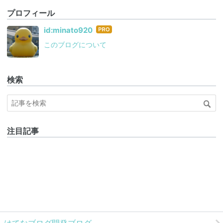
プロフィール
はて
id:minato920
なブ
このブログについて
ログ
Pro
検索
注目記事