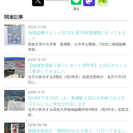
関連記事
2024-11-04
地域協働マルシェ2024と第74回黒潮祭に行ってきま
した
高知大学の大学祭「黒潮祭」が今年も開催。1日目に地域協働
学部…
2019-12-07
【地域実習振り返りレポート増刊号】上川口マルシェ
に参加してきました
当方が担当する4期生（現2年生）佐賀北部班が、先月11月30
日に…
2019-11-17
2019年11月30日（土）黒潮町上川口小学校での上川
口マルシェに学生が出店します
当方が担当する高知大学地域協働学部4期生（現2年生）佐賀北
部…
2019-06-09
南国市稲生の「第6回びわもも祭り」に行ってきまし