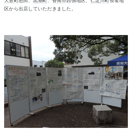
大豊町
怒田、
黒潮町
、
香南市
西側地区、
仁淀川町
長者地
区から出店していただきました。