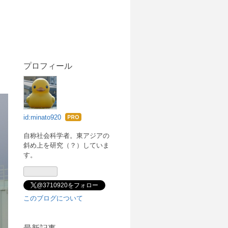
プロフィール
id:minato920
はて
なブ
自称社会科学者。東アジアの
斜め上を研究（？）していま
ログ
す。
Pro
@3710920をフォロー
このブログについて