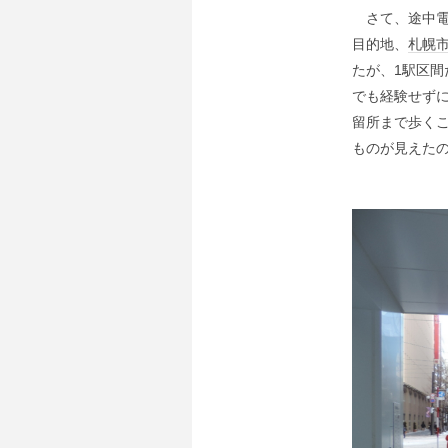
さて、途中電
目的地、
札幌
たが、1駅区
でも経験せず
留所まで歩くこ
ものが見えた