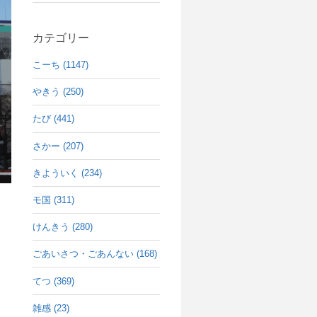
カテゴリー
こーち (1147)
やきう (250)
たび (441)
さかー (207)
きよういく (234)
モ国 (311)
けんきう (280)
ごあいさつ・ごあんない (168)
てつ (369)
。
雑感 (23)