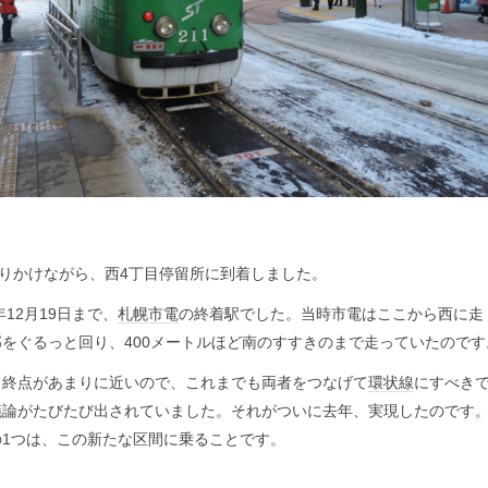
滑りかけながら、西4丁目停留所に到着しました。
12月19日まで、
札幌市電
の終着駅でした。当時市電はここから西に走
をぐるっと回り、400メートルほど南のすすきのまで走っていたのです
終点があまりに近いので、これまでも両者をつなげて
環状線
にすべき
議論がたびたび出されていました。それがついに去年、実現したのです
の1つは、この新たな区間に乗ることです。