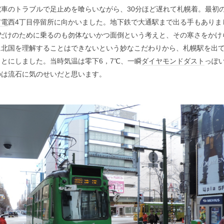
車のトラブルで足止めを喰らいながら、30分ほど遅れて札幌着。最初
市電
西4丁目停留所に向かいました。地下鉄で大通駅まで出る手もありま
間だけのために乗るのも勿体ないかつ面倒という考えと、その寒さをかけ
に北国を理解することはできないという妙なこだわりから、札幌駅を出
とにしました。当時気温は零下6，7℃、一瞬
ダイヤモンドダスト
っぽ
のは流石に気のせいだと思います。