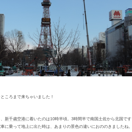
ところまで来ちゃいました！
、
新千歳空港
に着いたのは10時半頃。3時間半で南国土佐から北国です
電車に乗って地上に出た時は、あまりの景色の違いにおののきましたね