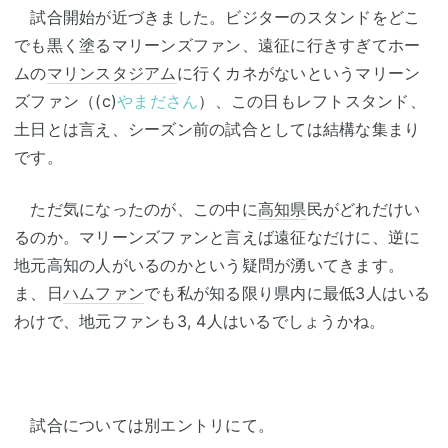
試合開始が近づきました。ビジターのスタンドをどこ
でも黒く塗るマリーンズファン、遠征に行きすぎてホー
ムの
マリンスタジアム
に行くカネがないというマリーン
ズファン（(c)
やまださん
）、この日もレフトスタンド、
土日とは言え、シーズン前の試合としては結構な集まり
です。
ただ気になったのが、この中に
高知県
民がどれだけい
るのか。マリーンズファンと言えば遠征なだけに、逆に
地元高知の人がいるのかという疑問が湧いてきます。
ま、日
ハムファン
でも私が知る限り県内に最低3人はいる
わけで、地元ファンも3, 4人はいるでしょうかね。
試合については別エントリにて。