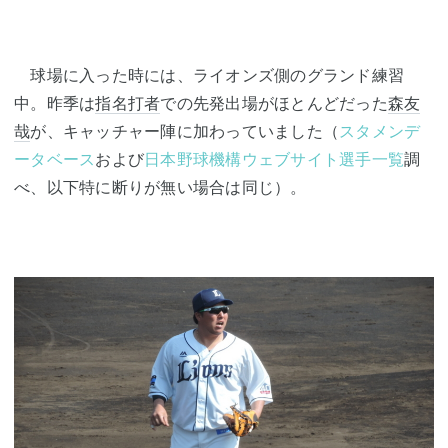
球場に入った時には、ライオンズ側のグランド練習
中。昨季は
指名打者
での先発出場がほとんどだった
森友
哉
が、キャッチャー陣に加わっていました（
スタメンデ
ータベース
および
日本野球機構ウェブサイト選手一覧
調
べ、以下特に断りが無い場合は同じ）。